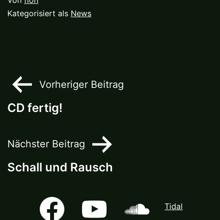
Kategorisiert als
News
Beitragsnavigation
Vorheriger Beitrag
CD fertig!
Nächster Beitrag
Schall und Rausch
Facebook
Youtube
Soundcloud
Tidal