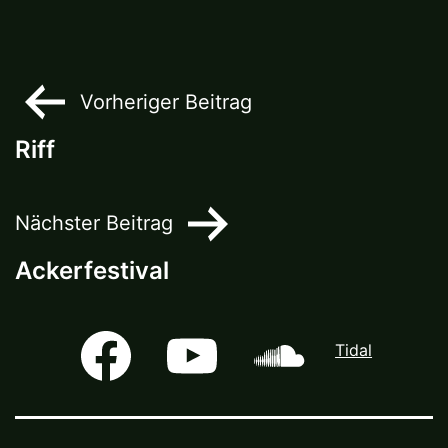
Beitragsnavigation
Vorheriger Beitrag
Riff
Nächster Beitrag
Ackerfestival
Facebook
Youtube
Soundcloud
Tidal