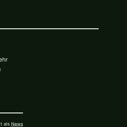
ehr
u
rt als
News