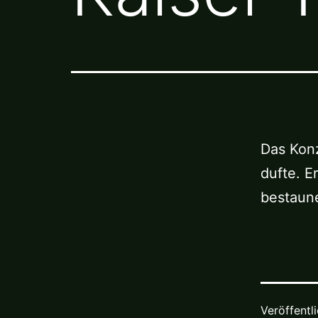
Das Konz
dufte. E
bestaun
Veröffentl