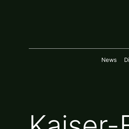
Zum
Inhalt
springen
News
D
Kaiser-