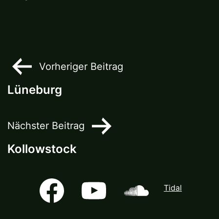
Beitragsnavigation
Vorheriger Beitrag
Lüneburg
Nächster Beitrag
Kollowstock
Facebook
Youtube
Soundcloud
Tidal