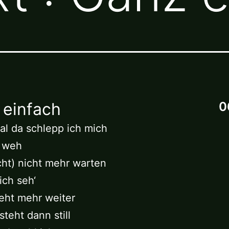
 einfach
0
l da schlepp ich mich
t weh
ht) nicht mehr warten
ich seh‘
eht mehr weiter
steht dann still