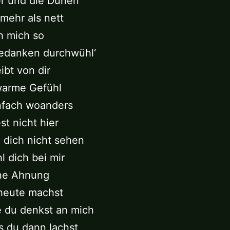
r und die Dünen
mehr als nett
h mich so
edanken durchwühl‘
ibt von dir
warme Gefühl
nfach woanders
t nicht hier
 dich nicht sehen
l dich bei mir
ne Ahnung
heute machst
e du denkst an mich
s du dann lachst