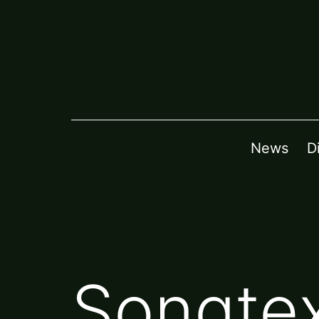
Zum
Inhalt
springen
News
D
Songtex