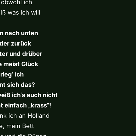
 obwohl ich
ß was ich will
n nach unten
der zurück
ter und drüber
 meist Glück
leg‘ ich
nt sich das?
iß ich‘s auch nicht
ht einfach „krass“!
nk ich an Holland
e, mein Bett