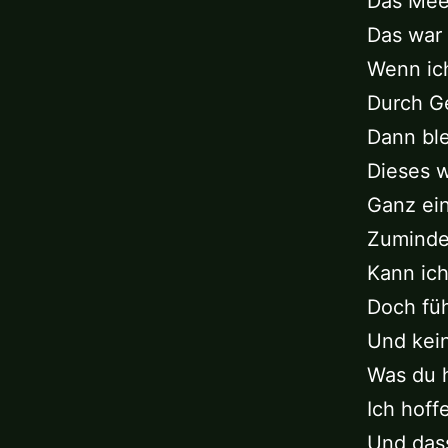
Das Mee
Das war 
Wenn ic
Durch G
Dann ble
Dieses 
Ganz ei
Zumindes
Kann ich
Doch füh
Und kei
Was du 
Ich hoff
Und das