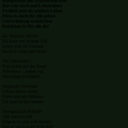
Kaltgetränk mit Schirmchen drin
Das wär doch mal Lebenssinn!
Freiheit und ein schönes Leben
Muss es doch für alle geben
UmverteiIung wunderbar
Reichtum ist für alle da!
40- Stunden-Woche
Bis kurz vor deinem Tod
Keine Zeit für Freunde
Doch in Lohn und Brot!
Die Alternative:
Fast nichts auf der Hand
Arbeitslos – außen vor
Das klingt ja brillant!
Steigende Gewinne
Löhne gehen runter
Viele sind am Stöhnen
Ein paar lachen munter
Nur gequirlte Scheiße
Alle machen mit
Ungerecht und voll absurd
Das is‘ doch wohl Bull-shit!