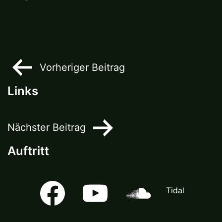
Beitragsnavigation
Vorheriger Beitrag
Links
Nächster Beitrag
Auftritt
Facebook
Youtube
Soundcloud
Tidal